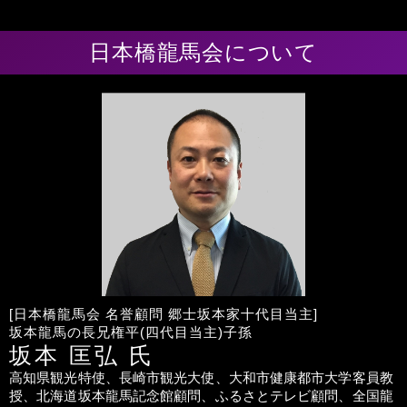
日本橋龍馬会について
日本橋龍馬会 名誉顧問 郷士坂本家十代目当主
坂本龍馬の長兄権平(四代目当主)子孫
坂本 匡弘
高知県観光特使、長崎市観光大使、大和市健康都市大学客員教
授、北海道坂本龍馬記念館顧問、ふるさとテレビ顧問、全国龍