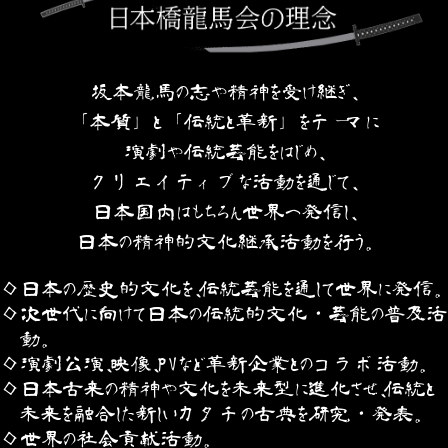
坂本龍馬の志や精神を受け継ぎ、
「本質」と「伝統と革新」をテーマに
演劇や伝統芸能をはじめ、
クリエイティブな活動を通じて、
日本国内はもちろん世界へ発信し、
日本の精神的文化継承活動を行う。
日本の歴史的文化を、伝統芸能を通して世界に発信。
次世代に向けて日本の伝統的文化・芸能の普及活
動。
演劇公演、映像、PVなど革新企業とのコラボ活動。
日本古来の精神や文化を未来型に進化させ、伝統と
未来を融合した新しいカタチの古典を研究・発表。
世界の社会貢献活動。