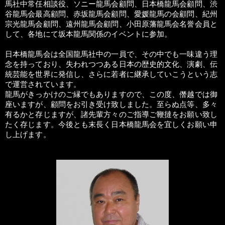
馬社中常任相談役、ソニー龍馬会顧問、日本橋龍馬会顧問、渋
谷龍馬会最高顧問、赤坂龍馬会顧問、愛媛龍馬の会顧問、紀州
宗光龍馬会顧問、遠州龍馬会顧問、小田原藩龍馬会名誉会員と
して、各地にて坂本龍馬関係のイベントに参加。
日本橋龍馬会は全国龍馬社中の一員で、その中でも一味違う理
念を持っており、失われつつある日本の歴史的文化、演劇、伝
統芸能を世界に発信し、さらに若者に継承していこうという志
で運営されています。
龍馬がきっかけのご縁でもありますので、この度、僭越では御
座いますが、顧問をお引き受け致しました。至らぬ点等、多々
有るかと存じますが、諸先輩方々のご指導ご鞭撻をお願い致し
たく存じます。今後とも末長く日本橋龍馬会を宜しくお願い申
し上げます。