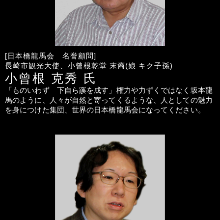
日本橋龍馬会 名誉顧問
長崎市観光大使、小曾根乾堂 末裔(娘 キク子孫)
小曾根 克秀
「ものいわず 下自ら蹊を成す」権力や力ずくではなく坂本龍
馬のように、人々が自然と寄ってくるような、人としての魅力
を身につけた集団、世界の日本橋龍馬会になってください。