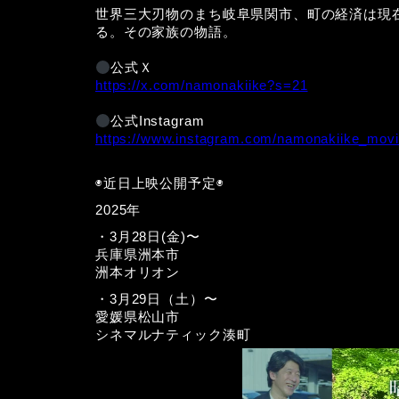
世界三大刃物のまち岐阜県関市、町の経済は現
る。その家族の物語。
公式Ｘ
https://x.com/namonakiike?s=21
公式Instagram
https://www.instagram.com/namonakiike_mo
◉近日上映公開予定◉
2025年
・3月28日(金)〜
兵庫県洲本市
洲本オリオン
・3月29日（土）〜
愛媛県松山市
シネマルナティック湊町