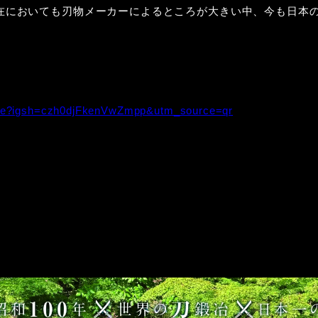
在においても刃物メーカーによるところが大きい中、今も日本
vie?igsh=czh0djFkenVwZmpp&utm_source=qr