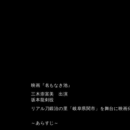
映画『名もなき池』
三木崇富美 出演
坂本龍剣役
リアル刀鍛治の里「岐阜県関市」を舞台に映画
～あらすじ～